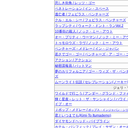
悲しき街角 / レッツ・ゴー
ペネトレーション / イン・スペース
逃亡者 / フェビラス・ベンチャーズ
クル・エル・シー / フェビラス・ベンチャーズ
ラップシティ / ウォーク・ドント・ランVol.2
10番街の殺人 / ノック・ミー・アウト
オー・プリティ・ウーマン / ノック・ミー・ア
トゥモロウズ・ラヴ / ノック・ミー・アウト
ベンチャーズ・メドレー / イン・ジャパン
若さでゴー・ゴー / ベンチャーズ・ア・ゴー・
アクション / アクション
秘密諜報員 / バットマン
夢のカリフォルニア / ゴー・ウィズ・ザ・ベン
ズ
ムーンライト伝説 / セレブレーション(ノーキー
ジェリ・マギ
ワイルドで行こう / アンダー・グランド・ファ
輝く星座～レット・ザ・サンシャイン / ハワイ
イブ・オー
Ｊポップ・メドレー /
ポップス・インジャパン・シ
君といつまでも(Kimi-To Itumademo)
ダイヤモンドヘッド～パイプライン
ホテル・パシフィック / プレイ・サザン・オー