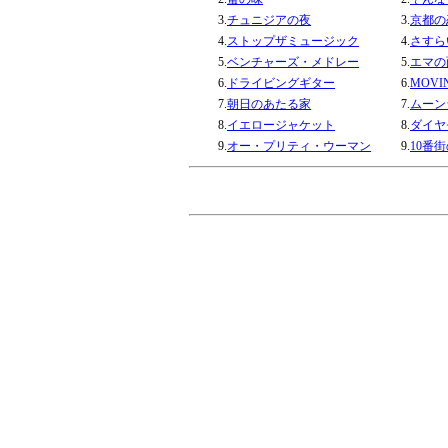
3.
チュニジアの夜
3.
京都の
4.
ストップザミュージック
4.
さすら
5.
ベンチャーズ・メドレー
5.
エマの
6.
ドライビングギター
6.
MOV
7.
朝日のあたる家
7.
ムーン
8.
イエロージャケット
8.
ダイヤ
9.
オー・プリティ・ウーマン
9.
10番