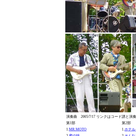
演奏曲 2005/7/17 リンクはコード譜と演
第1部
第2部
1.
MR.MOTO
1.
ホテル
2.
蜜の味
2.
そんな