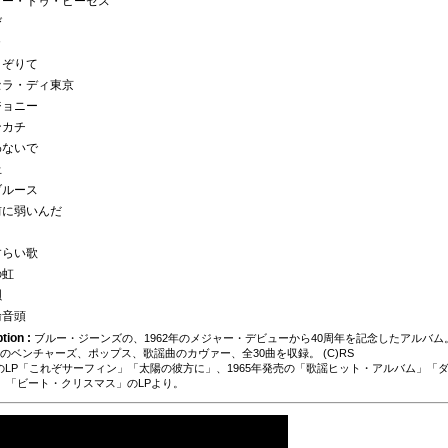
・ゴー・トゥ・ピーセス
び
カ
こぞりて
・セラ・ディ東京
ジョニー
ンカチ
わないで
丘
ブルース
お前に弱いんだ
すらい歌
の虹
唄
輪音頭
tion :
ブルー・ジーンズの、1962年のメジャー・デビューから40周年を記念したアルバム。
までのベンチャーズ、ポップス、歌謡曲のカヴァー、全30曲を収録。 (C)RS
売のLP「これぞサーフィン」「太陽の彼方に」、1965年発売の「歌謡ヒット・アルバム」「
」「ビート・クリスマス」のLPより。