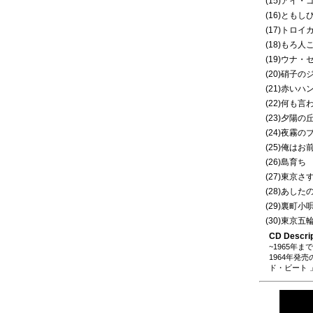
(15)アイ
(16)ともし
(17)トロイ
(18)もろ人
(19)ウナ
(20)硝子の
(21)赤いハ
(22)何も言
(23)夕陽の
(24)夜霧の
(25)俺は
(26)島育ち
(27)東京さ
(28)あした
(29)裏町小
(30)東京五
CD Descrip
~1965年
1964年発
ド・ビート 