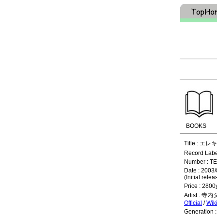
BOOKS
Title : エ
Record Labe
Number : T
Date : 2003/
(Initial rele
Price : 2800
Artist 
Official
/
Wik
Generation 