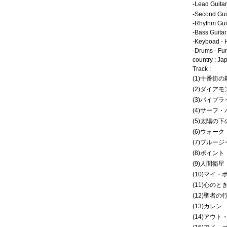
-Lead Guit
-Second Guit
-Rhythm Gui
-Bass Guitar
-Keyboad - 
-Drums - Fu
country : Ja
Track :
(1)十番街の
(2)ダイア
(3)パイプラ
(4)サーフ
(5)太陽の
(6)ウォー
(7)ブルー
(8)ポイン
(9)人間衛星
(10)マイ・
(11)心のと
(12)聖者の
(13)カレン
(14)アウ