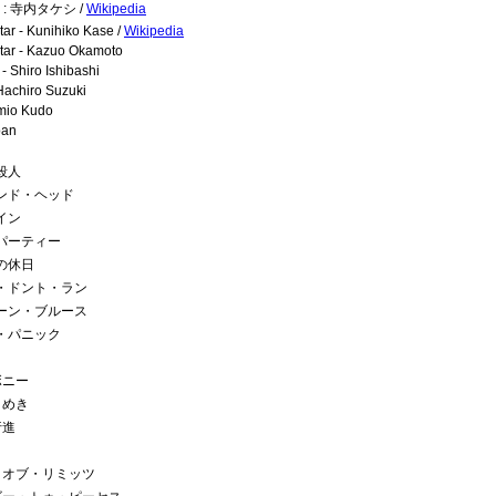
ar : 寺内タケシ /
Wikipedia
ar - Kunihiko Kase /
Wikipedia
tar - Kazuo Okamoto
 - Shiro Ishibashi
Hachiro Suzuki
mio Kudo
pan
殺人
モンド・ヘッド
イン
・パーティー
下の休日
ク・ドント・ラン
ジーン・ブルース
ト・パニック
ボニー
きめき
行進
ト・オブ・リミッツ