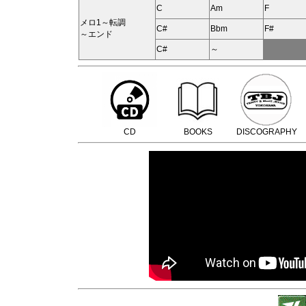
C
Am
F
メロ1～転調
C#
Bbm
F#
～エンド
C#
～
CD
BOOKS
DISCOGRAPHY