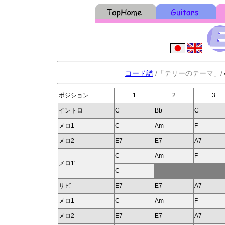
コード譜
/「テリーのテーマ」/
ポジション
1
2
3
イントロ
C
Bb
C
メロ1
C
Am
F
メロ2
E7
E7
A7
C
Am
F
メロ1'
C
サビ
E7
E7
A7
メロ1
C
Am
F
メロ2
E7
E7
A7