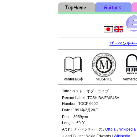
ザ・ベンチャ
Ventersの本
MOSRITE
Venter
Title : ベスト・オブ・ライブ
Record Label : TOSHIBA/EMI/USA
Number : TOCP 6602
Date : 1991年2月20日
Price : 3059yen
Length : 69:01
Artist : ザ・ベンチャーズ /
Official
/
Wikipedia
-Lead Guitar : Nokie Edwards /
Wikipedia