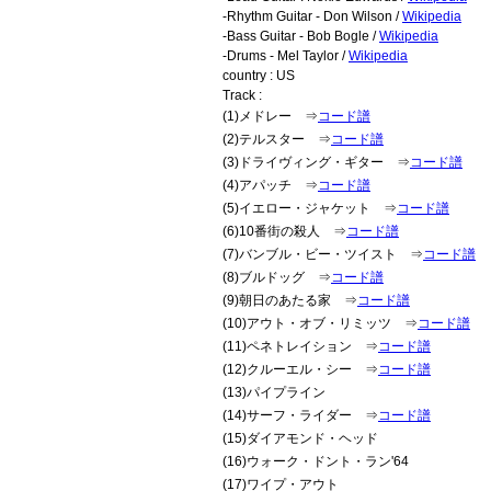
-Rhythm Guitar - Don Wilson /
Wikipedia
-Bass Guitar - Bob Bogle /
Wikipedia
-Drums - Mel Taylor /
Wikipedia
country : US
Track :
(1)メドレー ⇒
コード譜
(2)テルスター ⇒
コード譜
(3)ドライヴィング・ギター ⇒
コード譜
(4)アパッチ ⇒
コード譜
(5)イエロー・ジャケット ⇒
コード譜
(6)10番街の殺人 ⇒
コード譜
(7)バンブル・ビー・ツイスト ⇒
コード譜
(8)ブルドッグ ⇒
コード譜
(9)朝日のあたる家 ⇒
コード譜
(10)アウト・オブ・リミッツ ⇒
コード譜
(11)ペネトレイション ⇒
コード譜
(12)クルーエル・シー ⇒
コード譜
(13)パイプライン
(14)サーフ・ライダー ⇒
コード譜
(15)ダイアモンド・ヘッド
(16)ウォーク・ドント・ラン'64
(17)ワイプ・アウト