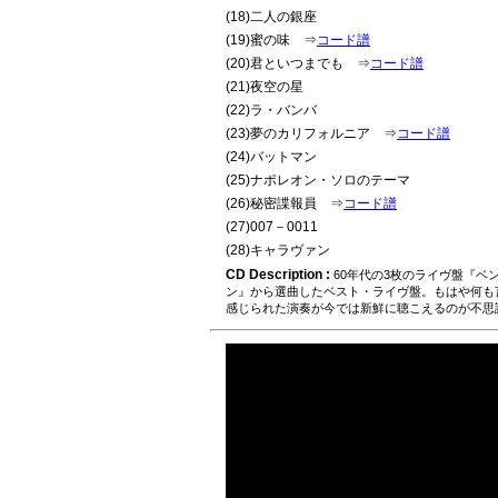
(18)二人の銀座
(19)蜜の味 ⇒
コード譜
(20)君といつまでも ⇒
コード譜
(21)夜空の星
(22)ラ・バンバ
(23)夢のカリフォルニア ⇒
コード譜
(24)バットマン
(25)ナポレオン・ソロのテーマ
(26)秘密諜報員 ⇒
コード譜
(27)007－0011
(28)キャラヴァン
CD Description :
60年代の3枚のライヴ盤『
ン』から選曲したベスト・ライヴ盤。もはや何も
感じられた演奏が今では新鮮に聴こえるのが不思議