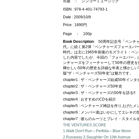
出版 ： シンコーミュージック
ISBN : 978-4-401-74793-1
Date : 2009/10/9
Price : 1890円
Page ： 100p
Book Description
: 50周年記念号「ベンチ
代」に続く第2弾「ベンチャーズフォーエバ
時代」は主に1965年前後のモズライト・ベ
した内容でしたが、今回の「フォーエバー」
ンチャーズをフィーチャーして50年の歴史を
輝かしい50年の歴史を詳細な年表と懐かしい
版“ザ・ベンチャーズ50年史”は魅力です。
chapter1 : ザ・ベンチャーズ結成50年イン
chapter2 : ザ・ベンチャーズ50年史
chapter3 : ザ・ベンチャーズの50年を語る!!
chapter4 : おすすめのCDを紹介
chapter5 : ベンチャーズ神話を作り上げた
chapter6 : メンバー達はいかにしてエレ
chapter7 : 彼らのルーツとプレイ・スタイ
THE VENTURES SCORE
1.Walk Don't Run～Perfidia～Blue Moon
2.Runaway 3.Slaughter On 10th Avenue