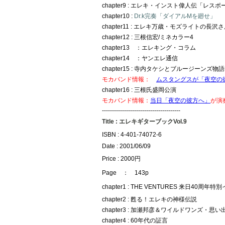
chapter9 : エレキ・インスト偉人伝「レスポ
chapter10 :
Dr.k完奏「ダイアルMを廻せ」
chapter11 : エレキ万歳・モズライトの長沢
chapter12 : 三根信宏/ミネカラー4
chapter13 ：エレキング・コラム
chapter14 ：ヤンエレ通信
chapter15 : 寺内タケシとブルージーンズ物語
モカバンド情報：
ムスタングスが「夜空の
chapter16 : 三根氏盛岡公演
モカバンド情報：
当日「夜空の彼方へ」
が演
---------------------------------------
Title : エレキギターブックVol.9
ISBN : 4-401-74072-6
Date : 2001/06/09
Price : 2000円
Page ： 143p
chapter1 : THE VENTURES 来日40周
chapter2 : 甦る！エレキの神様伝説
chapter3 : 加瀬邦彦＆ワイルドワンズ・思
chapter4 : 60年代の証言