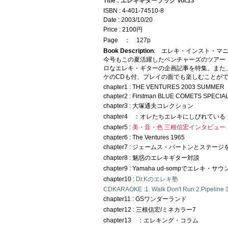
Title : エレキギターブック Vol.13
ISBN : 4-401-74510-8
Date : 2003/10/20
Price : 2100円
Page ： 127p
Book Description
: エレキ・インスト・マ
今号もこの夏活躍したベンチャーズのツアー
ロなエレキ・ギターの企画記事を特集。また
ケのCDも付、プレイの面でも楽しむことが
chapter1 : THE VENTURES 2003 SUMMER L
chapter2 : Firstman BLUE COMETS SPECI
chapter3 : 大塚通夫コレクション
chapter4 ：オレたちエレキにしびれている
chapter5 :
美・音・色 三根信宏インタビュー
chapter6 : The Ventures 1965
chapter7 : ジェームス・バートンとステー
chapter8 : 魅惑のエレキギター対談
chapter9 : Yamaha ud-sompでエレキ・
chapter10 :
Dr.Kのエレキ塾
CDKARAOKE :1. Walk Don't Run 2.Pipeline 
chapter11 : GSワンダーランド
chapter12 : 三根信宏/ミネカラー7
chapter13 ：エレキング・コラム