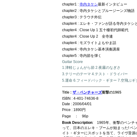
chapter1 :
寺内タケシ
最新インタビュー
chapter2 : 寺内タケシとブルージーンズ物語
chapter3 : テラウチ外伝
chapter4 : エレキ・ファンが語る寺内タケ
chapter4 : Close Up 1 五十棲初代師範代
chapter4 : Close Up 2 全寺連
chapter4 : モズライトよもやま話
chapter4 : 寺内タケシ基本演奏講座
chapter5 : 寺内節を弾く
Guitar Score
1.津軽じょんがら節 2.夜霧のなぎさ
3.テリーのテーマ 4.テスト・ドライバー
5.運命 6.フィードバック・ギター 7.空飛ぶギ
---------------------------------------
Title :
ザ・ベンチャーズ
衝撃の1965
ISBN : 4-401-74636-8
Date : 2006/04/01
Price : 1890円
Page ： 96p
Book Description
: 1965年、衝撃のベン
って、日本のエレキ・ブームが始まった! ベ
イト・ギターにスポットを当て、ライヴ音源