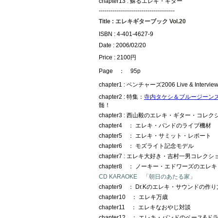
chapter13 : 蘇るエレキ・ギター
---------------------------------------
Title : エレキギターブック Vol.20
ISBN : 4-401-4627-9
Date : 2006/02/20
Price : 2100円
Page ： 95p
chapter1 : ベンチャーズ2006 Live & Intervie
chapter2 : 特集：
寺内タケシ＆ブルージーン
髄！
chapter3 : 西山毅のエレキ・ギター・コレク
chapter4 ： エレキ・バンドのライブ機材
chapter5 ： エレキ・サミット・レポート
chapter6 ： モズライト記念モデル
chapter7 : エレキ大好き・吉村一男コレクシ
chapter8 ： ノーキー・エドワーズのエレ
CD KARAOKE 「朝日のあたる家」
chapter9 ： Dr.Kのエレキ・サウンドの作り
chapter10 ： エレキ万歳
chapter11 ： エレキなおやじ対談
chapter12 ： エレキ・バンドのベース&ド