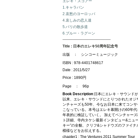
エレキ・スコアー
1.キャラバン
2.哀愁のヨーロッパ
4.哀しみの恋人達
5.パリの散歩道
6.ブルー・ラグーン
---------------------------------------
Title : 日本のエレキ50周年記念号
出版 ： シンコーミュージック
ISBN : 978-4401748617
Date : 2011/5/27
Price : 1890円
Page ： 96p
Book Description
:日本にエレキ・サウンドが
以来、エレキ・サウンドにとりつかれたオジ
ンチャーズも50年、今なお日本に来てコンサ
こなっている。本号はエレキ幕開けの60年代
年表的に検証していく。 加えてベンチャー
ト詳細、寺内タケシ最新インタビュー&ニュー
キー”の全貌、クリフ&シャドウズのファイナ
模様などをお伝えする。
chapter1 : The Ventures 2011 Summer Tour