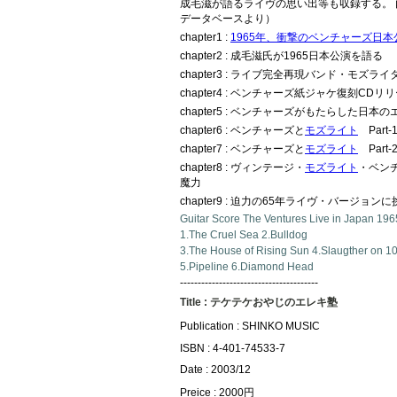
成毛滋が語るライヴの思い出等も収録する。 
データベースより）
chapter1 :
1965年、衝撃のベンチャーズ日本
chapter2 : 成毛滋氏が1965日本公演を語る
chapter3 : ライブ完全再現バンド・モズラ
chapter4 : ベンチャーズ紙ジャケ復刻CDリ
chapter5 : ベンチャーズがもたらした日本
chapter6 : ベンチャーズと
モズライト
Part-
chapter7 : ベンチャーズと
モズライト
Part-
chapter8 : ヴィンテージ・
モズライト
・ベン
魔力
chapter9 : 迫力の65年ライヴ・バージョンに
Guitar Score The Ventures Live in Japan 196
1.The Cruel Sea 2.Bulldog
3.The House of Rising Sun 4.Slaugther on 1
5.Pipeline 6.Diamond Head
---------------------------------------
Title : テケテケおやじのエレキ塾
Publication : SHINKO MUSIC
ISBN : 4-401-74533-7
Date : 2003/12
Preice : 2000円