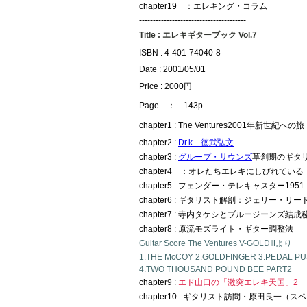
chapter19 ：エレキング・コラム
---------------------------------------
Title : エレキギターブック Vol.7
ISBN : 4-401-74040-8
Date : 2001/05/01
Price : 2000円
Page ： 143p
chapter1 : The Ventures2001年新世紀への旅
chapter2 :
Dr.k 徳武弘文
chapter3 :
グループ・サウンズ
草創期のギタ
chapter4 ：オレたちエレキにしびれている
chapter5 : フェンダー・テレキャスター1951-
chapter6 : ギタリスト解剖：ジェリー・リー
chapter7 : 寺内タケシとブルージーンズ結成
chapter8 : 原流モズライト・ギター調整法
Guitar Score The Ventures V-GOLDⅢより
1.THE McCOY 2.GOLDFINGER 3.PEDAL P
4.TWO THOUSAND POUND BEE PART2
chapter9 :
エド山口の「激突エレキ天国」2
chapter10 : ギタリスト訪問・原田良一（