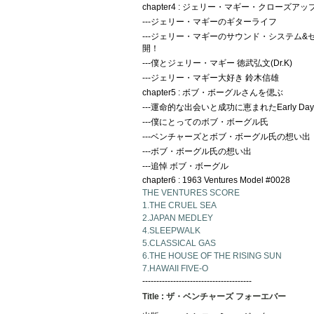
chapter4 : ジェリー・マギー・クローズアッ
---ジェリー・マギーのギターライフ
---ジェリー・マギーのサウンド・システム&
開！
---僕とジェリー・マギー 徳武弘文(Dr.K)
---ジェリー・マギー大好き 鈴木信雄
chapter5 : ボブ・ボーグルさんを偲ぶ
---運命的な出会いと成功に恵まれたEarly Day
---僕にとってのボブ・ボーグル氏
---ベンチャーズとボブ・ボーグル氏の想い出
---ボブ・ボーグル氏の想い出
---追悼 ボブ・ボーグル
chapter6 : 1963 Ventures Model #0028
THE VENTURES SCORE
1.THE CRUEL SEA
2.JAPAN MEDLEY
4.SLEEPWALK
5.CLASSICAL GAS
6.THE HOUSE OF THE RISING SUN
7.HAWAII FIVE-O
---------------------------------------
Title : ザ・ベンチャーズ フォーエバー