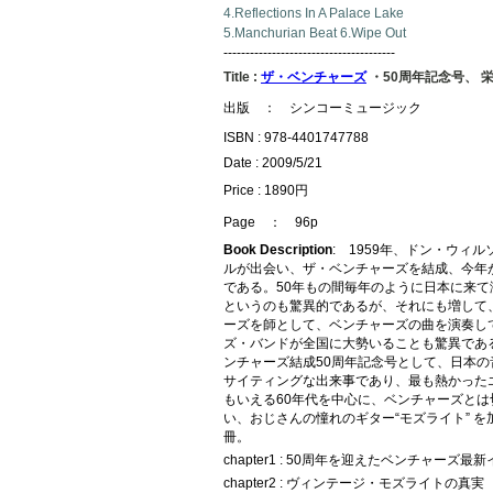
4.Reflections In A Palace Lake
5.Manchurian Beat 6.Wipe Out
---------------------------------------
Title :
ザ・ベンチャーズ
・50周年記念号、 
出版 ： シンコーミュージック
ISBN : 978-4401747788
Date : 2009/5/21
Price : 1890円
Page ： 96p
Book Description
: 1959年、ドン・ウィ
ルが出会い、ザ・ベンチャーズを結成、今年が
である。50年もの間毎年のように日本に来て
というのも驚異的であるが、それにも増して
ーズを師として、ベンチャーズの曲を演奏し
ズ・バンドが全国に大勢いることも驚異であ
ンチャーズ結成50周年記念号として、日本の
サイティングな出来事であり、最も熱かった
もいえる60年代を中心に、ベンチャーズとは
い、おじさんの憧れのギター“モズライト” 
冊。
chapter1 : 50周年を迎えたベンチャーズ
chapter2 : ヴィンテージ・モズライトの真実