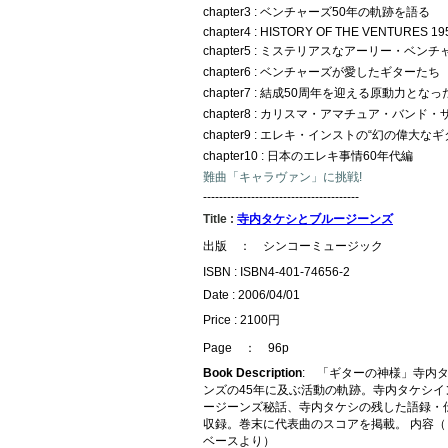
chapter3 : ベンチャーズ50年の軌跡を語る
chapter4 : HISTORY OF THE VENTURES 19
chapter5 : ミステリアスなアーリー・ベン
chapter6 : ベンチャーズが愛したギターたち
chapter7 : 結成50周年を迎える原動力とな
chapter8 : カリスマ・アマチュア・バンド
chapter9 : エレキ・インストの“幻の偉大な
chapter10 : 日本のエレキ事情60年代編
難曲「キャラヴァン」に挑戦!
---------------------------------------
Title :
寺内タケシとブルージーンズ
出版 ： シンコーミュージック
ISBN : ISBN4-401-74656-2
Date : 2006/04/01
Price : 2100円
Page ： 96p
Book Description
: 「ギターの神様」寺内
ンズの45年に及ぶ活動の軌跡。寺内タケシイ
ージーンズ秘話、寺内タケシの残した語録・
収録。巻末に代表曲のスコアを掲載。 内容（
ベースより）