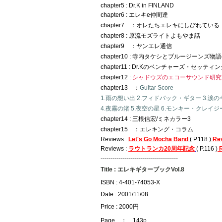
chapter5 : Dr.K in FINLAND
chapter6 : エレキe仲間達
chapter7 ：オレたちエレキにしびれている
chapter8 : 原流モズライトよもやま話
chapter9 ：ヤンエレ通信
chapter10 : 寺内タケシとブルージーンズ物語
chapter11 : Dr.Kのベンチャーズ・セッティ
chapter12 :
シャドウズのエコーサウンド研究
chapter13 ：
Guitar Score
1.雨の想い出 2.フィドバック・ギター 3.涙
4.夜霧の渚 5.夜空の星 6.モンキー・クレイジー 7
chapter14 : 三根信宏/ミネカラー3
chapter15 ：エレキング・コラム
Reviews :
Let's Go Mocha Band
( P.118 )
Re
Reviews :
ラウトランカ20周年記念
( P.116 )
---------------------------------------
Title : エレキギターブックVol.8
ISBN : 4-401-74053-X
Date : 2001/11/08
Price : 2000円
Page ： 143p