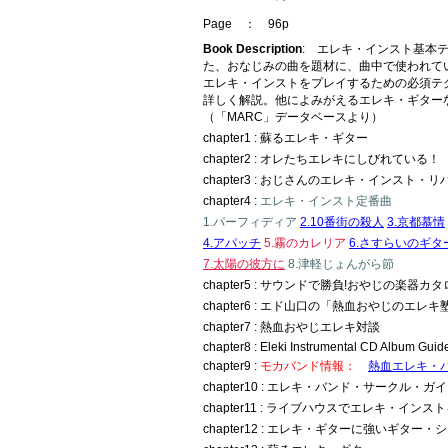
Page ： 96p
Book Description
: エレキ・インスト基本
た、おなじみの曲を題材に、曲中で使われて
エレキ・インストをプレイするための必須テ
詳しく解説。他によみがえるエレキ・ギター
（「MARC」データベースより）
chapter1 : 蘇るエレキ・ギター
chapter2 : オレたちエレキにしびれている！
chapter3 : おじさんのエレキ・インスト・
chapter4 :
エレキ・インスト定番曲
1.パーフィディア
2.10番街の殺人
3.京都慕情
4.アパッチ
5.霧のカレリア
6.さすらいのギタ
7.太陽の彼方に
8.津軽じょんがら節
chapter5 : サウンドで勝負!おやじの楽器カ
chapter6 : エド山口の「熱血おやじのエレキ
chapter7 : 熱血おやじエレキ対談
chapter8 : Eleki Instrumental CD Album Guid
chapter9 :
モカバンド情報：
熱血エレキ・バ
chapter10 : エレキ・バンド・サークル・ガ
chapter11 : ライブハウスでエレキ・イン
chapter12 : エレキ・ギターに強いギター・