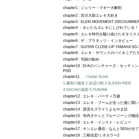
chapter1 : ジェリー・マギー大解剖
chapter2 : 宮川大助エレキ大好き
chapter3 : ELEKI MOVEMENT 2001SUMME
chapter4 ：オレたちエレキにしびれている！
chapter5 : エレキ時代を駆け抜けたギタリス
chapter6 : ザ：プラネッツ・インタビュー
chapter7 : GUITAR CLOSE-UP YAMAHA SG-
chapter8 : エレキ・サウンドのパイオニアた
chapter9 : 宅録の勧め
chapter10 : Dr.Kのベンチャーズ・セッティン
POD
chapter11 ：
Guitar Score
1.霧雨の舗道 2.浜辺の唄 3.SLEIGH RIDE
4.SACHIの面影 5.TUNAMI
chapter12 : エレキ・パーティ万歳
chapter13 : エレキ・ブームが去った後に
chapter14 : 原流モズライトよもやま話
chapter15 : 寺内タケシとブルージーンズ物語
chapter16 : エレキ・インスト・レビュー
chapter17 : ヤンエレ通信：なんとSENが出
chapter18 : 三根信宏/ミネカラー2