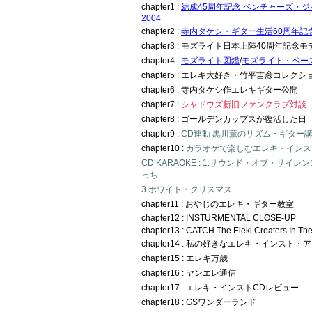
chapter1 :
結成45周年記念 ベンチャーズ・
2004
chapter2 :
寺内タケシ・ギター生活60周年記
chapter3 : モズライト日本上陸40周年記念モ
chapter4 :
モズライト図鑑
/
モズライト・ベー
chapter5 : エレキ大好き・竹平吉彦コレクシ
chapter6 : 寺内タケシ作エレキギター公開
chapter7 :
シャドウズ新旧ファンクラブ対談
chapter8 : ゴールデンカップスが復活した日
chapter9 :
CD連動 黒川薫のリズム・ギター
chapter10 :
カラオケで楽しむエレキ・インス
CD KARAOKE : 1.サウンド・オブ・サイレ
っち
3.ホワイト・クリスマス
chapter11 : おやじのエレキ・ギター教室
chapter12 : INSTURMENTAL CLOSE-UP
chapter13 : CATCH The Eleki Creaters In Th
chapter14 : 私の好きなエレキ・インスト
chapter15 : エレキ万歳
chapter16 : ヤンエレ通信
chapter17 : エレキ・インストCDレビュー
chapter18 : GSワンダーランド