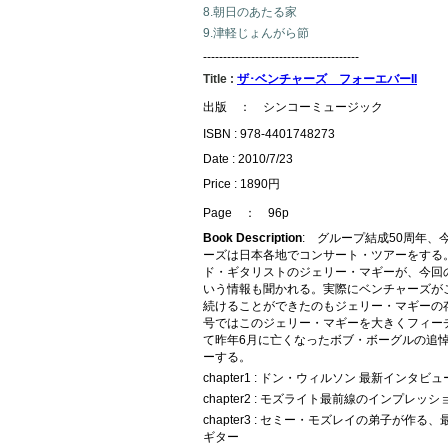
8.朝日のあたる家
9.津軽じょんがら節
---------------------------------------
Title :
ザ･ベンチャーズ フォーエバーII
出版 ： シンコーミュージック
ISBN : 978-4401748273
Date : 2010/7/23
Price : 1890円
Page ： 96p
Book Description
: グループ結成50周年、
ーズは日本各地でコンサート・ツアーをする
ド・ギタリストのジェリー・マギーが、今回
いう情報も聞かれる。実際にベンチャーズが
続けることができたのもジェリー・マギーの
号ではこのジェリー・マギーを大きくフィー
て昨年6月に亡くなったボブ・ボーグルの追
ーする。
chapter1 : ドン・ウィルソン 最新インタビュ
chapter2 : モズライト最前線のインプレッシ
chapter3 : セミー・モズレイの弟子が作
ギター