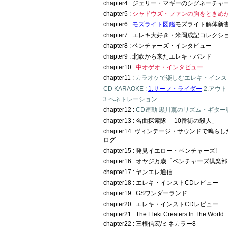
chapter4 : ジェリー・マギーのシグネーチ
chapter5 :
シャドウズ・ファンの胸をときめ
chapter6 :
モズライト図鑑
モズライト解体新書
chapter7 : エレキ大好き・米岡成記コレクシ
chapter8 : ベンチャーズ・インタビュー
chapter9 : 北欧から来たエレキ・バンド
chapter10 :
中オゲオ・インタビュー
chapter11 :
カラオケで楽しむエレキ・インス
CD KARAOKE :
1.サーフ・ライダー
2.アウ
3.ペネトレーション
chapter12 :
CD連動 黒川薫のリズム・ギター
chapter13 : 名曲探索隊 「10番街の殺人」
chapter14: ヴィンテージ・サウンドで鳴
ログ
chapter15 : 発見イエロー・ベンチャーズ!
chapter16 : オヤジ万歳「ベンチャーズ倶楽
chapter17 : ヤンエレ通信
chapter18 : エレキ・インストCDレビュー
chapter19 : GSワンダーランド
chapter20 : エレキ・インストCDレビュー
chapter21 : The Eleki Creaters In The World
chapter22 : 三根信宏/ミネカラー8