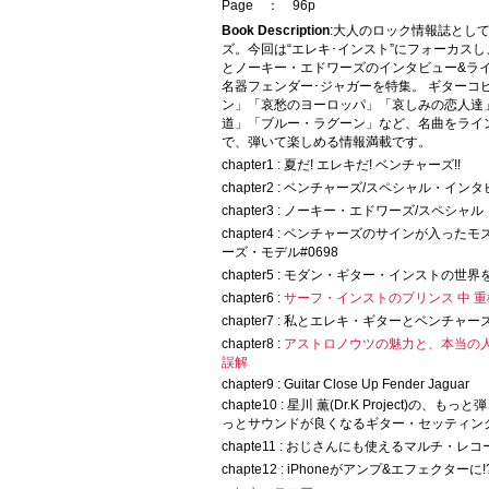
Page ： 96p
Book Description
:大人のロック情報誌とし
ズ。今回は“エレキ･インスト”にフォーカスし
とノーキー・エドワーズのインタビュー&ラ
名器フェンダー･ジャガーを特集。 ギターコ
ン」「哀愁のヨーロッパ」「哀しみの恋人達
道」「ブルー・ラグーン」など、名曲をライ
で、弾いて楽しめる情報満載です。
chapter1 : 夏だ! エレキだ! ベンチャーズ!!
chapter2 : ベンチャーズ/スペシャル・イン
chapter3 : ノーキー・エドワーズ/スペシ
chapter4 : ベンチャーズのサインが入っ
ーズ・モデル#0698
chapter5 : モダン・ギター・インストの世界
chapter6 :
サーフ・インストのプリンス 中 
chapter7 : 私とエレキ・ギターとベンチャー
chapter8 :
アストロノウツの魅力と、本当の
誤解
chapter9 : Guitar Close Up Fender Jaguar
chapte10 : 星川 薫(Dr.K Project)の、
っとサウンドが良くなるギター・セッティン
chapte11 : おじさんにも使えるマルチ・レ
chapte12 : iPhoneがアンプ&エフェクターに!