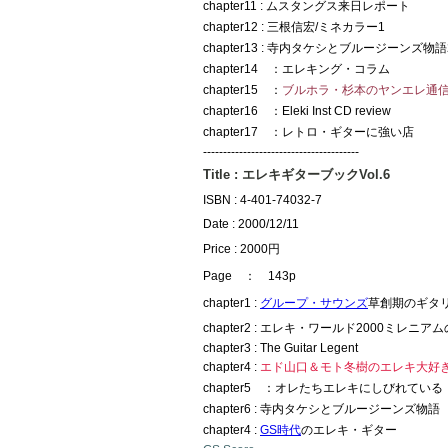
chapter11 : ムスタングス来日レポート
chapter12 : 三根信宏/ミネカラー1
chapter13 : 寺内タケシとブルージーンズ物語
chapter14 ：エレキング・コラム
chapter15 ：
ブルホラ・杉本のヤンエレ通
chapter16 ：Eleki Inst CD review
chapter17 ：レトロ・ギターに強い店
---------------------------------------
Title : エレキギターブックVol.6
ISBN : 4-401-74032-7
Date : 2000/12/11
Price : 2000円
Page ： 143p
chapter1 :
グループ・サウンズ
草創期のギタ
chapter2 : エレキ・ワールド2000ミレニア
chapter3 : The Guitar Legent
chapter4 :
エド山口＆モト冬樹のエレキ大好
chapter5 ：オレたちエレキにしびれている
chapter6 : 寺内タケシとブルージーンズ物語
chapter4 :
GS時代
のエレキ・ギター