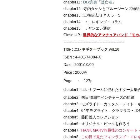
chapter11 :
Dr.k完奏「逃亡者」
chapter12 : 寺内タケシとブルージーンズ物語
chapter13 : 三根信宏/ミネカラー5
chapter14 ：エレキング・コラム
chapter15 ：ヤンエレ通信
Close-UP :
世界的なアマチュアバンド「モカ
---------------------------------------
Title : エレキギターブック vol.10
ISBN : 4-401-74084-X
Date : 2001/10/09
Price : 2000円
Page ： 127p
chapter1 : エレキブームに憧れたギター大集
chapter2 : 来日40周年ベンチャーズの軌跡
chapter3 : モズライト・カスタム・メイド
chapter4 : 64年モズライト・グラマラス・ボ
chapter5 : 藤田義人コレクション
chapter6 : オリジナル・ピックを作ろう
chapter7 :
HANK MARVIN最後のコンサート
chapter8 :
この目で見たフィンランド・エレ