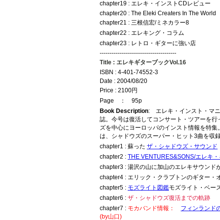
chapter19 : エレキ・インストCDレビュー
chapter20 : The Eleki Creaters In The World
chapter21 : 三根信宏/ミネカラー8
chapter22 : エレキング・コラム
chapter23 : レトロ・ギターに強い店
---------------------------------------
Title : エレキギターブックVol.16
ISBN : 4-401-74552-3
Date : 2004/08/20
Price : 2100円
Page ： 95p
Book Description
: エレキ・インスト・マ
誌。今号は復活してコンサート・ツアーを行
ズを中心にヨーロッパのインスト情報を特集
は、シャドウズのスーパー・ヒット3曲を収
chapter1 : 蘇った
ザ・シャドウズ・サウンド
chapter2 :
THE VENTURES&SONS/エレ
chapter3 : 湯沢の山に加山のエレキサウンド
chapter4 : エリック・クラプトンのギター
chapter5 :
モズライト図鑑
モズライト・ベー
chapter6 :
ザ・シャドウズ復活までの軌跡
chapter7 :
モカバンド情報：
フィンランド
(by山口)