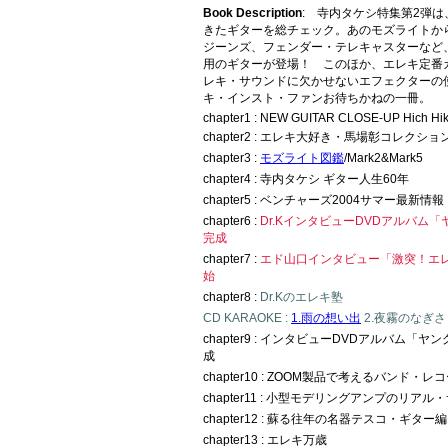
Book Description
: 寺内タケシ特集第2弾
きたギターを総チェック。あのモズライトか
ジーンズ、フェンダー・テレキャスターなど
用のギターが登場！ このほか、エレキ定番
レキ・サウンドに欠かせないエフェクターの
キ・インスト・ファンお待ちかねの一冊。
chapter1 : NEW GUITAR CLOSE-UP Hich Hik
chapter2 : エレキ大好き・馬場彰コレクショ
chapter3 :
モズライト図鑑
/Mark2&Mark5
chapter4 : 寺内タケシ ギター人生60年
chapter5 : ベンチャーズ2004サマー最新情報
chapter6 :
Dr.KインタビューDVDアルバム
完成
chapter7 :
エド山口インタビュー「激突！エ
始
chapter8 :
Dr.Kのエレキ塾
CD KARAOKE :
1.雨の想い出
2.夜霧のなぎさ 
chapter9 : インタビューDVDアルバム「
成
chapter10 : ZOOM製品で考えるバンド・
chapter11 : 小型モデリングアンプのリアル
chapter12 : 蘇る往年の名器テスコ・ギター編
chapter13 : エレキ万歳