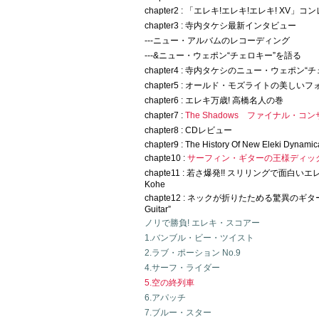
chapter2 : 「エレキ!エレキ!エレキ! XV」コ
chapter3 : 寺内タケシ最新インタビュー
---ニュー・アルバムのレコーディング
---&ニュー・ウェポン“チェロキー”を語る
chapter4 : 寺内タケシのニュー・ウェポン“
chapter5 : オールド・モズライトの美しい
chapter6 : エレキ万歳! 高橋名人の巻
chapter7 :
The Shadows ファイナル・
chapter8 : CDレビュー
chapter9 : The History Of New Eleki Dynamic
chapte10 :
サーフィン・ギターの王様ディッ
chapte11 : 若さ爆発!! スリリングで面白い
Kohe
chapte12 : ネックが折りたためる驚異のギター“V
Guitar”
ノリで勝負! エレキ・スコアー
1.バンブル・ビー・ツイスト
2.ラブ・ポーション No.9
4.サーフ・ライダー
5.空の終列車
6.アパッチ
7.ブルー・スター