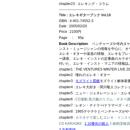
chapter23 : エレキング・コラム
---------------------------------------
Title : エレキギターブック Vol.18
ISBN : 4-401-74552-3
Date : 2005/02/20
Price : 2100円
Page ： 95p
Book Description
: ベンチャーズや寺内タ
ンスト・ミュージシャンの情報を中心に、オ
エレキ・ギターや楽器の情報、エレキをプレ
ー講座、エレキ・インストの定番曲のカラオ
付いた、エレキ・インスト・マニアの情報誌
chapter1 : THE VENTURES WINTER LIVE 2
chapter2 : 憧れのエレキ・ギター
chapter3 :
モズライト図鑑
モズライト解体新書
chapter4 : エレキ大好き・関川敬人コレクシ
chapter5 : ニュー・ジェネレーション・エ
chapter6 :
CD連動 黒川薫のリズム・ギター講
chapter7 : レオン・テイラー/ドラマーズ・
chapter8 : 1965テケテケとベンチャーズが
chapter9 :
カラオケで楽しむエレキ・インス
CD KARAOKE :
1.10番街の殺人
2.秘密諜報員
3.京都慕情